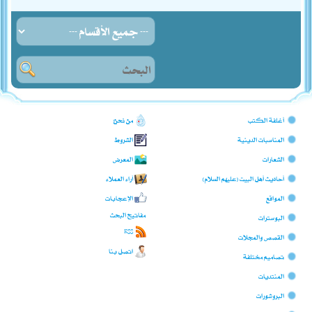
أغلفة الكتب
من نحن؟
المناسبات الدينية
الشروط
الشعارات
المعرض
أحاديث أهل البيت (عليهم السلام)
آراء العملاء
المواقع
الإعجابات
مفاتيح البحث
البوسترات
RSS
القصص والمجلات
اتصل بنا
تصاميم مختلفة
المنتديات
البروشورات