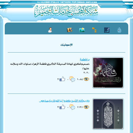
الإعجابات
يا فاطمة
تصميم ذكرى شهادة الصديقة الكبرى فاطمة الزهراء (صلوات الله وسلامه
عليها)
٢٠٢٠
٢
٠
١٠٨٤
وإن يكاد اللذين كفروا ليزلقونك بأبصارهم...
٢
٠
١١٩١