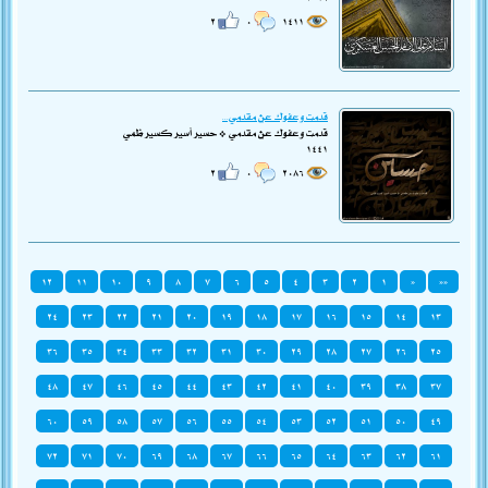
٢
٠
١٤١١
قدمت وعفوك عن مقدمي...
قدمتُ وعفوك عن مقدمي * حسيراً أسيراً كسيراً ظمي
١٤٤١
٢
٠
٢٠٨٦
١٢
١١
١٠
٩
٨
٧
٦
٥
٤
٣
٢
١
«
««
٢٤
٢٣
٢٢
٢١
٢٠
١٩
١٨
١٧
١٦
١٥
١٤
١٣
٣٦
٣٥
٣٤
٣٣
٣٢
٣١
٣٠
٢٩
٢٨
٢٧
٢٦
٢٥
٤٨
٤٧
٤٦
٤٥
٤٤
٤٣
٤٢
٤١
٤٠
٣٩
٣٨
٣٧
٦٠
٥٩
٥٨
٥٧
٥٦
٥٥
٥٤
٥٣
٥٢
٥١
٥٠
٤٩
٧٢
٧١
٧٠
٦٩
٦٨
٦٧
٦٦
٦٥
٦٤
٦٣
٦٢
٦١