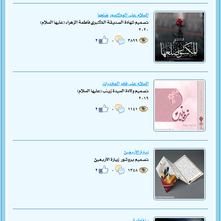
السلام على المكسور ضلعها
تصميم شهادة الصديقة الكبرى فاطمة الزهراء (عليها السلام)
٢٠٢٠
٢
٠
٣٨٩٩
السلام على فخر المخدرات
تصميم ولادة السيدة زينب (عليها السلام)
٢٠١٩
٢
٠
١١٤١
زيارة الأربعين
تصميم بروشور: زيارة الأربعين
٢
٠
١٣٤٨
يا فاطمة