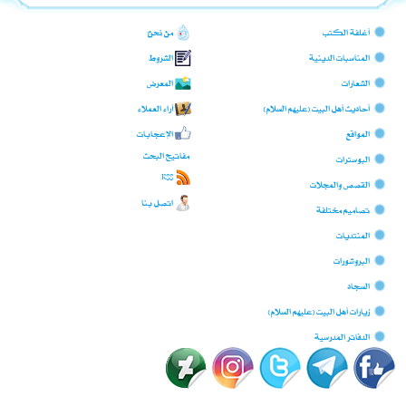
أغلفة الكتب
من نحن؟
المناسبات الدينية
الشروط
الشعارات
المعرض
أحاديث أهل البيت (عليهم السلام)
آراء العملاء
المواقع
الإعجابات
مفاتيح البحث
البوسترات
RSS
القصص والمجلات
اتصل بنا
تصاميم مختلفة
المنتديات
البروشورات
السجّاد
زيارات أهل البيت (عليهم السلام)
الدفاتر المدرسية