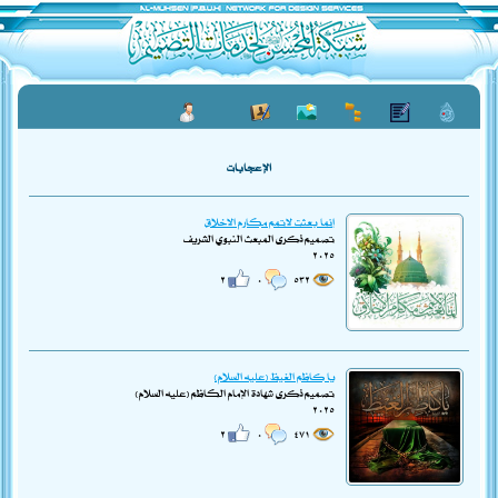
الإعجابات
إنما بعثت لاتمم مكارم الاخلاق
تصميم ذكرى المبعث النبوي الشريف
٢٠٢٥
٢
٠
٥٣٢
يا كاظم الغيظ (عليه السلام)
تصميم ذكرى شهادة الإمام الكاظم (عليه السلام)
٢٠٢٥
٢
٠
٤٧١