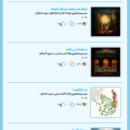
السلام على المعذب في قعر السجون
تصميم ذكرى شهادة الإمام الكاظم (عليه السلام)
٢٠٢٥
٢
٠
٦١٢
يا عقيلة بني هاشم
تصميم ذكرى وفاة السيدة زينب (عليها السلام)
٢٠٢٥
٢
٠
٥٢١
وليد الكعبة
تصميم ذكرى ولادة الإمام علي (عليه السلام)
٢٠٢٥
٢
٠
٣٣٤
يا جواد الأئمة