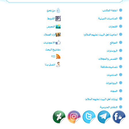
أغلفة الكتب
من نحن؟
المناسبات الدينية
الشروط
الشعارات
المعرض
أحاديث أهل البيت (عليهم السلام)
آراء العملاء
المواقع
الإعجابات
مفاتيح البحث
البوسترات
RSS
القصص والمجلات
اتصل بنا
تصاميم مختلفة
المنتديات
البروشورات
السجّاد
زيارات أهل البيت (عليهم السلام)
الدفاتر المدرسية