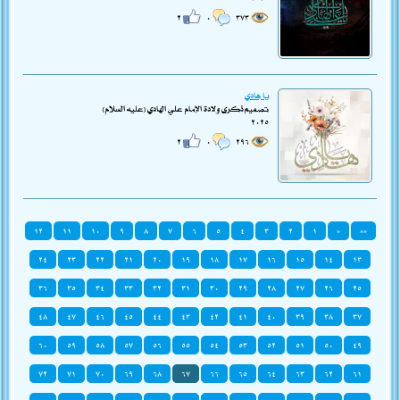
٢
٠
٣٧٣
يا هادي
تصميم ذكرى ولادة الإمام علي الهادي (عليه السلام)
٢٠٢٥
٢
٠
٢٩٦
١٢
١١
١٠
٩
٨
٧
٦
٥
٤
٣
٢
١
«
««
٢٤
٢٣
٢٢
٢١
٢٠
١٩
١٨
١٧
١٦
١٥
١٤
١٣
٣٦
٣٥
٣٤
٣٣
٣٢
٣١
٣٠
٢٩
٢٨
٢٧
٢٦
٢٥
٤٨
٤٧
٤٦
٤٥
٤٤
٤٣
٤٢
٤١
٤٠
٣٩
٣٨
٣٧
٦٠
٥٩
٥٨
٥٧
٥٦
٥٥
٥٤
٥٣
٥٢
٥١
٥٠
٤٩
٧٢
٧١
٧٠
٦٩
٦٨
٦٧
٦٦
٦٥
٦٤
٦٣
٦٢
٦١