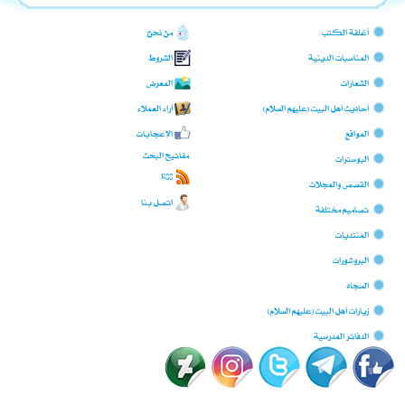
أغلفة الكتب
من نحن؟
المناسبات الدينية
الشروط
الشعارات
المعرض
أحاديث أهل البيت (عليهم السلام)
آراء العملاء
المواقع
الإعجابات
مفاتيح البحث
البوسترات
RSS
القصص والمجلات
اتصل بنا
تصاميم مختلفة
المنتديات
البروشورات
السجّاد
زيارات أهل البيت (عليهم السلام)
الدفاتر المدرسية