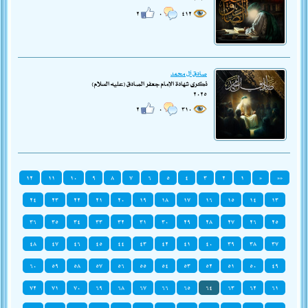
٢
٠
٤١٢
صادق آل محمد
ذكرى شهادة الإمام جعفر الصادق (عليه السلام)
٢٠٢٥
٢
٠
٣١٠
١٢
١١
١٠
٩
٨
٧
٦
٥
٤
٣
٢
١
«
««
٢٤
٢٣
٢٢
٢١
٢٠
١٩
١٨
١٧
١٦
١٥
١٤
١٣
٣٦
٣٥
٣٤
٣٣
٣٢
٣١
٣٠
٢٩
٢٨
٢٧
٢٦
٢٥
٤٨
٤٧
٤٦
٤٥
٤٤
٤٣
٤٢
٤١
٤٠
٣٩
٣٨
٣٧
٦٠
٥٩
٥٨
٥٧
٥٦
٥٥
٥٤
٥٣
٥٢
٥١
٥٠
٤٩
٧٢
٧١
٧٠
٦٩
٦٨
٦٧
٦٦
٦٥
٦٤
٦٣
٦٢
٦١