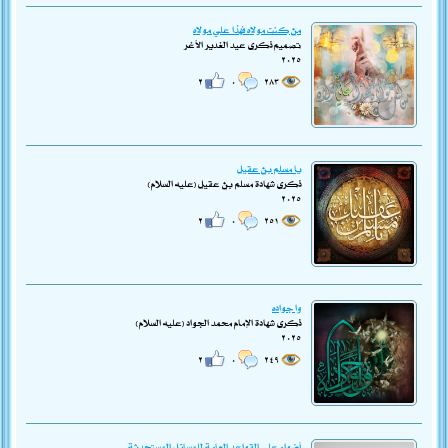
من كنت مولاه فهذا علي مولاه
تصميم ذكرى عيد الغدير الأغر
٢٠٢٥
٢
٠
٢٨٣
يا مسلم بن عقيل
ذكرى شهادة مسلم بن عقيل (عليه السلام)
٢٠٢٥
٢
٠
٢٥١
وا جواده
ذكرى شهادة الإمام محمد الجواد (عليه السلام)
٢٠٢٥
٢
٠
٢٤٩
أضواء على القواعد العامة للمسائل المستحدثة