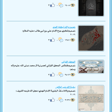
٣
٠
١٤٠٨
تهدمت والله أركان الهدى
تصميم ذكرى جرح الإمام علي بن أبي طالب (عليه السلام)
٢٠١٩
٣
٠
١٩٨١
المحفل القرآني
تصميم فلكس: المحفل القرآني لحسينية آل محمد (صلى الله عليه وآله
وسلم)
٣
٠
٢٤٦٢
بقية الله خير لكم...
تصميم ولادة منقذ البشرية الإمام المهدي (عجّل الله فرجه الشريف)
٢٠١٩
٣
٠
٢٦٣٧