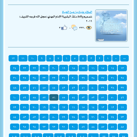
السلام عليك يا عين الحياة
تصميم ولادة منقذ البشرية الإمام المهدي (عجّل الله فرجه الشريف)
٢٠١٩
٣
٠
٣٣٢٠
١٢
١١
١٠
٩
٨
٧
٦
٥
٤
٣
٢
١
«
««
٢٤
٢٣
٢٢
٢١
٢٠
١٩
١٨
١٧
١٦
١٥
١٤
١٣
٣٦
٣٥
٣٤
٣٣
٣٢
٣١
٣٠
٢٩
٢٨
٢٧
٢٦
٢٥
٤٨
٤٧
٤٦
٤٥
٤٤
٤٣
٤٢
٤١
٤٠
٣٩
٣٨
٣٧
٦٠
٥٩
٥٨
٥٧
٥٦
٥٥
٥٤
٥٣
٥٢
٥١
٥٠
٤٩
٧٢
٧١
٧٠
٦٩
٦٨
٦٧
٦٦
٦٥
٦٤
٦٣
٦٢
٦١
٨٤
٨٣
٨٢
٨١
٨٠
٧٩
٧٨
٧٧
٧٦
٧٥
٧٤
٧٣
٩٦
٩٥
٩٤
٩٣
٩٢
٩١
٩٠
٨٩
٨٨
٨٧
٨٦
٨٥
١٠٧
١٠٦
١٠٥
١٠٤
١٠٣
١٠٢
١٠١
١٠٠
٩٩
٩٨
٩٧