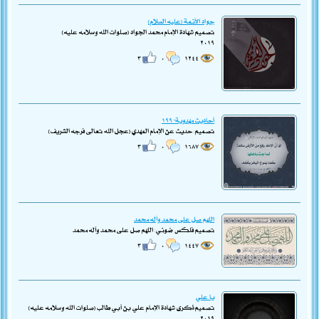
جواد الأئمة (عليه السلام)
تصميم شهادة الإمام محمد الجواد (صلوات الله وسلامه عليه)
٢٠١٩
٣
٠
١٢٤٤
أحاديث مهدوية- ١٩٩
تصميم: حديث عن الإمام المهدي (عجل الله تعالى فرجه الشريف)
٣
٠
١٦٨٧
اللهم صل على محمد وآله محمد
تصميم فلكس ضوئي: اللهم صل على محمد وآله محمد
٣
٠
١٤٤٧
يا علي
تصميم ذكرى شهادة الإمام علي بن أبي طالب (صلوات الله وسلامه عليه)
٢٠١٩