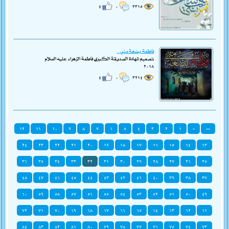
٤
٠
٣٣١٥
فاطمة بضعة مني...
تصميم شهادة الصديقة الكبرى فاطمة الزهراء عليه السلام
٢٠١٨
٤
٠
٣٢١٤
١٢
١١
١٠
٩
٨
٧
٦
٥
٤
٣
٢
١
«
««
٢٤
٢٣
٢٢
٢١
٢٠
١٩
١٨
١٧
١٦
١٥
١٤
١٣
٣٦
٣٥
٣٤
٣٣
٣٢
٣١
٣٠
٢٩
٢٨
٢٧
٢٦
٢٥
٤٨
٤٧
٤٦
٤٥
٤٤
٤٣
٤٢
٤١
٤٠
٣٩
٣٨
٣٧
٦٠
٥٩
٥٨
٥٧
٥٦
٥٥
٥٤
٥٣
٥٢
٥١
٥٠
٤٩
٧٢
٧١
٧٠
٦٩
٦٨
٦٧
٦٦
٦٥
٦٤
٦٣
٦٢
٦١
٨٤
٨٣
٨٢
٨١
٨٠
٧٩
٧٨
٧٧
٧٦
٧٥
٧٤
٧٣