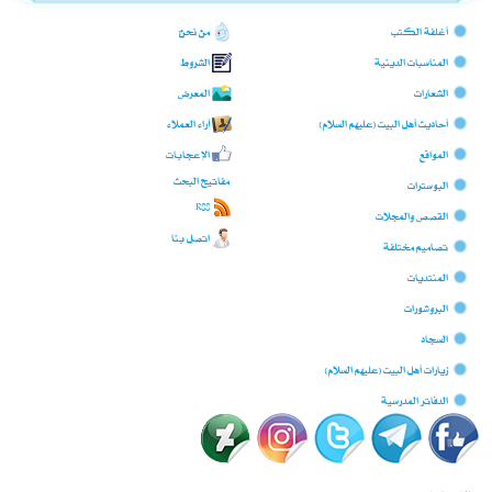
أغلفة الكتب
من نحن؟
المناسبات الدينية
الشروط
الشعارات
المعرض
أحاديث أهل البيت (عليهم السلام)
آراء العملاء
المواقع
الإعجابات
مفاتيح البحث
البوسترات
RSS
القصص والمجلات
اتصل بنا
تصاميم مختلفة
المنتديات
البروشورات
السجّاد
زيارات أهل البيت (عليهم السلام)
الدفاتر المدرسية