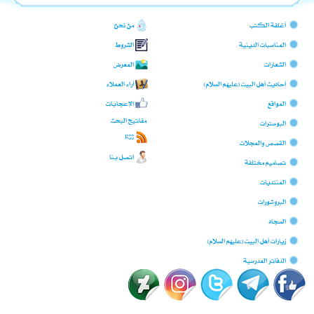
أغلفة الكتب
من نحن؟
المناسبات الدينية
الشروط
الشعارات
المعرض
أحاديث أهل البيت (عليهم السلام)
آراء العملاء
المواقع
الإعجابات
مفاتيح البحث
البوسترات
RSS
القصص والمجلات
اتصل بنا
تصاميم مختلفة
المنتديات
البروشورات
السجّاد
زيارات أهل البيت (عليهم السلام)
الدفاتر المدرسية