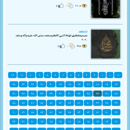
٤
٠
١١٠٨
يا محمد
تصميم ذكرى شهادة النبي الأكرم محمد (صلى الله عليه وآله وسلم)
٢٠٢٠
٤
٠
٩٩٨
١٢
١١
١٠
٩
٨
٧
٦
٥
٤
٣
٢
١
«
««
٢٤
٢٣
٢٢
٢١
٢٠
١٩
١٨
١٧
١٦
١٥
١٤
١٣
٣٦
٣٥
٣٤
٣٣
٣٢
٣١
٣٠
٢٩
٢٨
٢٧
٢٦
٢٥
٤٨
٤٧
٤٦
٤٥
٤٤
٤٣
٤٢
٤١
٤٠
٣٩
٣٨
٣٧
٦٠
٥٩
٥٨
٥٧
٥٦
٥٥
٥٤
٥٣
٥٢
٥١
٥٠
٤٩
٧٢
٧١
٧٠
٦٩
٦٨
٦٧
٦٦
٦٥
٦٤
٦٣
٦٢
٦١