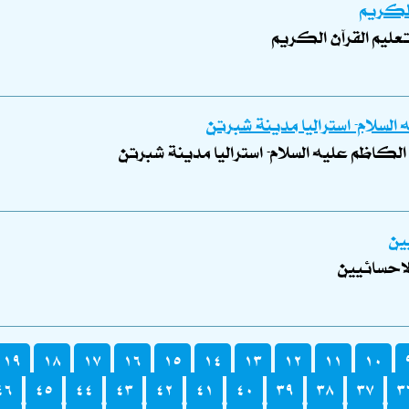
الكريم
تعليم القرآن الكريم
لسلام- استراليا مدينة شبرتن
لكاظم عليه السلام- استراليا مدينة شبرتن
ين
لاحسائيين
١٩
١٨
١٧
١٦
١٥
١٤
١٣
١٢
١١
١٠
٤٦
٤٥
٤٤
٤٣
٤٢
٤١
٤٠
٣٩
٣٨
٣٧
٣