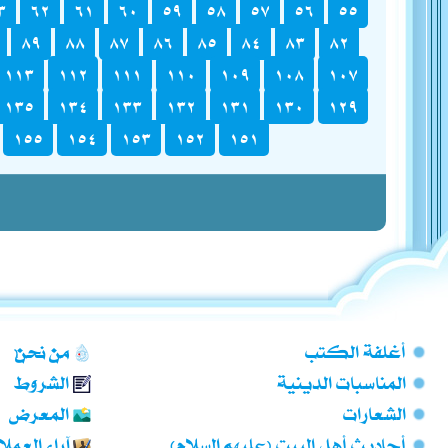
٣
٦٢
٦١
٦٠
٥٩
٥٨
٥٧
٥٦
٥٥
٨٩
٨٨
٨٧
٨٦
٨٥
٨٤
٨٣
٨٢
١١٣
١١٢
١١١
١١٠
١٠٩
١٠٨
١٠٧
١٣٥
١٣٤
١٣٣
١٣٢
١٣١
١٣٠
١٢٩
١٥٥
١٥٤
١٥٣
١٥٢
١٥١
أغلفة الكتب
من نحن؟
المناسبات الدينية
الشروط
الشعارات
المعرض
أحاديث أهل البيت (عليهم السلام)
آراء العملا