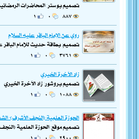
تصميم بوستر: المحاضرات الرمضانية- 
١
٠
٨٨٧
روي عن الإمام الباقر عليه السلام
تصميم: بطاقة حديث للإمام الباقر عل
١
٠
٣٧٦١
زاد الآخرة الخيري
تصميم بروشور: زاد الآخرة الخيري
١
٠
١٠٨٨
الحوزة العلمية (النجف الأشرف)- الشع
تصميم موقع: الحوزة العلمية (النجف 
١
٠
٢٩٠٠