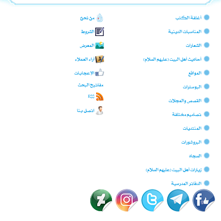
أغلفة الكتب
من نحن؟
المناسبات الدينية
الشروط
الشعارات
المعرض
أحاديث أهل البيت (عليهم السلام)
آراء العملاء
المواقع
الإعجابات
مفاتيح البحث
البوسترات
RSS
القصص والمجلات
اتصل بنا
تصاميم مختلفة
المنتديات
البروشورات
السجّاد
زيارات أهل البيت (عليهم السلام)
الدفاتر المدرسية