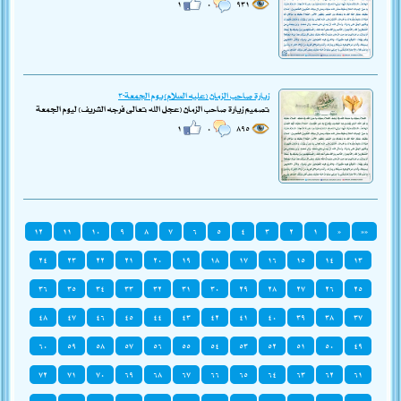
١
٠
٩٣١
زيارة صاحب الزمان (عليه السلام) يوم الجمعة-٣
تصميم زيارة صاحب الزمان (عجل الله تعالى فرجه الشريف) ليوم الجمعة
١
٠
٨٩٥
١٢
١١
١٠
٩
٨
٧
٦
٥
٤
٣
٢
١
«
««
٢٤
٢٣
٢٢
٢١
٢٠
١٩
١٨
١٧
١٦
١٥
١٤
١٣
٣٦
٣٥
٣٤
٣٣
٣٢
٣١
٣٠
٢٩
٢٨
٢٧
٢٦
٢٥
٤٨
٤٧
٤٦
٤٥
٤٤
٤٣
٤٢
٤١
٤٠
٣٩
٣٨
٣٧
٦٠
٥٩
٥٨
٥٧
٥٦
٥٥
٥٤
٥٣
٥٢
٥١
٥٠
٤٩
٧٢
٧١
٧٠
٦٩
٦٨
٦٧
٦٦
٦٥
٦٤
٦٣
٦٢
٦١