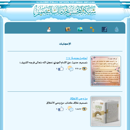
الإعجابات
أحاديث مهدوية- ١١٤
تصميم: حديث عن الإمام المهدي (عجل الله تعالى فرجه الشريف)
١
٠
٢٢٦٥
من وحي الأخلاق
تصميم غلاف كتاب: من وحي الأخلاق
١
٠
١٥٥٧