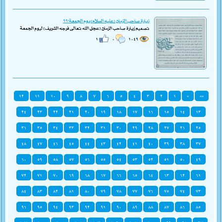
زيارة صاحب الزمان (عليه السلام) يوم الجمعة-٩٩
تصميم زيارة صاحب الزمان (عجل الله تعالى فرجه الشريف) ليوم الجمعة
١
٠
١٠٤٩
١٢
١١
١٠
٩
٨
٧
٦
٥
٤
٣
٢
١
«
««
٢٤
٢٣
٢٢
٢١
٢٠
١٩
١٨
١٧
١٦
١٥
١٤
١٣
٣٦
٣٥
٣٤
٣٣
٣٢
٣١
٣٠
٢٩
٢٨
٢٧
٢٦
٢٥
٤٨
٤٧
٤٦
٤٥
٤٤
٤٣
٤٢
٤١
٤٠
٣٩
٣٨
٣٧
٦٠
٥٩
٥٨
٥٧
٥٦
٥٥
٥٤
٥٣
٥٢
٥١
٥٠
٤٩
٧٢
٧١
٧٠
٦٩
٦٨
٦٧
٦٦
٦٥
٦٤
٦٣
٦٢
٦١
٨٤
٨٣
٨٢
٨١
٨٠
٧٩
٧٨
٧٧
٧٦
٧٥
٧٤
٧٣
٩٦
٩٥
٩٤
٩٣
٩٢
٩١
٩٠
٨٩
٨٨
٨٧
٨٦
٨٥