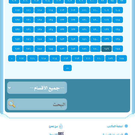
١٠٧
١٠٦
١٠٥
١٠٤
١٠٣
١٠٢
١٠١
١٠٠
٩٩
٩٨
٩٧
١١٧
١١٦
١١٥
١١٤
١١٣
١١٢
١١١
١١٠
١٠٩
١٠٨
١٢٧
١٢٦
١٢٥
١٢٤
١٢٣
١٢٢
١٢١
١٢٠
١١٩
١١٨
١٣٧
١٣٦
١٣٥
١٣٤
١٣٣
١٣٢
١٣١
١٣٠
١٢٩
١٢٨
١٤٧
١٤٦
١٤٥
١٤٤
١٤٣
١٤٢
١٤١
١٤٠
١٣٩
١٣٨
١٥٧
١٥٦
١٥٥
١٥٤
١٥٣
١٥٢
١٥١
١٥٠
١٤٩
١٤٨
»
١٦٧
١٦٦
١٦٥
١٦٤
١٦٣
١٦٢
١٦١
١٦٠
١٥٩
١٥٨
»»
أغلفة الكتب
من نحن؟
المناسبات الدينية
الشروط