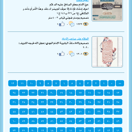
عَنِ الإمامِ جَعفَرِ الصادقِ عَليه السَّلام:
اعْرِفْ إِمَامَكَ، فَإِنَّكَ إِذَا عَرَفْتَ لَمْ يَضُرَّكَ تَقَدَّمَ هَذَا الْأَمْرُ أَوْ تَأَخَّرَ.
الكافي: ج١ ص٢٣١ ب١٤١ ح ١
تصميم بوستر ضوئي قياس: ٣ × ٤ متر
١
٠
١٩٣٢
السلام على صاحب الزمان
تصميم ولادة منقذ البشرية الإمام المهدي (عجّل الله فرجه الشريف)
٢٠٢٠
١
٠
١٣٠١
١٢
١١
١٠
٩
٨
٧
٦
٥
٤
٣
٢
١
«
««
٢٤
٢٣
٢٢
٢١
٢٠
١٩
١٨
١٧
١٦
١٥
١٤
١٣
٣٦
٣٥
٣٤
٣٣
٣٢
٣١
٣٠
٢٩
٢٨
٢٧
٢٦
٢٥
٤٨
٤٧
٤٦
٤٥
٤٤
٤٣
٤٢
٤١
٤٠
٣٩
٣٨
٣٧
٦٠
٥٩
٥٨
٥٧
٥٦
٥٥
٥٤
٥٣
٥٢
٥١
٥٠
٤٩
٧٢
٧١
٧٠
٦٩
٦٨
٦٧
٦٦
٦٥
٦٤
٦٣
٦٢
٦١