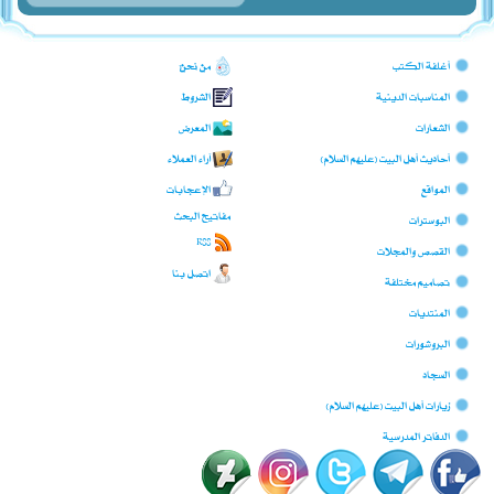
أغلفة الكتب
من نحن؟
المناسبات الدينية
الشروط
الشعارات
المعرض
أحاديث أهل البيت (عليهم السلام)
آراء العملاء
المواقع
الإعجابات
مفاتيح البحث
البوسترات
RSS
القصص والمجلات
اتصل بنا
تصاميم مختلفة
المنتديات
البروشورات
السجّاد
زيارات أهل البيت (عليهم السلام)
الدفاتر المدرسية