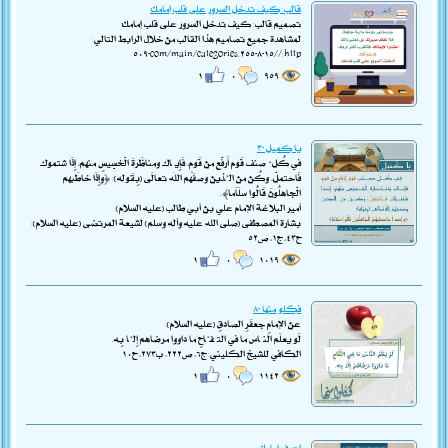
قالب: كيف تدخل السرور على قلب إمامك؟
تصميم قالب: كيف تدخل السرور على قلب إمامك؟
لمشاهدة جميع تصاميم هذا القالب من خلال الرابط التالي:
http://١٥-٨-٢٥٥.com/main/categories-٥٠٩
١
٠
٩٥٩
يا كميل -٣
فِي كُلِّ صِنْفٍ قَوْمٌ أَرَفْعُ مِنْ قَوْمٍ، فَإِيَّاكَ وَمُنَاظَرَةَ الْخَسِيْسِ مِنْهُمْ، إِذَا شَتَمُوْكَ
فَاحْتَمِلْ، وَكُنْ مِنَ الَّذِينَ وَصَفَهُمُ اللهُ تَعَالَى (بِقَوْلِهِ): ﴿وَإِذَا خَاطَبَهُمُ
الْجَاهِلُونَ قَالُوا سَلَاَمًا﴾.
أمير البلاغة الإمام علي بن أبي طالب (عليه السلام)
بشارة المصطفى (صلى الله عليه وآله وسلم) لشيعة المرتضى (عليه السلام):
ح٤٣، ج١، ص٥٢
١
٠
١٠١٩
فكلو منها -٨
عَنْ الإمامِ جَعفَرِ الصادقِ (عليه السلام):
لَوْ يَعْلَمُ النَّاسُ مَا فِي التُّفَّاحِ مَا دَاوَوْا مَرْضَاهُمْ إِلَّا بِهِ.
الكافي للشيخ الكليني: ج٦، ص٢٢٢، ب٢٧٣، ح١٠
١
٠
١١٤٢
اعرف امامك