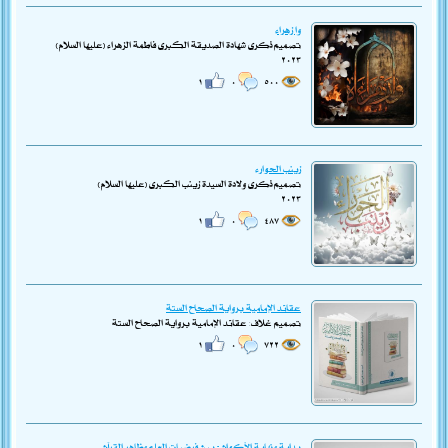
وا زهراء
تصميم ذكرى شهادة الصديقة الكبرى فاطمة الزهراء (عليها السلام)
٢٠٢٣
١
٠
٥٠٠
زينب الحوارء
تصميم ذكرى ولادة السيدة زينب الكبرى (عليها السلام)
٢٠٢٣
١
٠
٤٨٧
عقائد الإمامية برواية الصحاح الستة
تصميم غلاف: عقائد الإمامية برواية الصحاح الستة
١
٠
٧٢٢
بداية ونهاية الأكوان - بين فرضيات العلم وظاهر القرآن