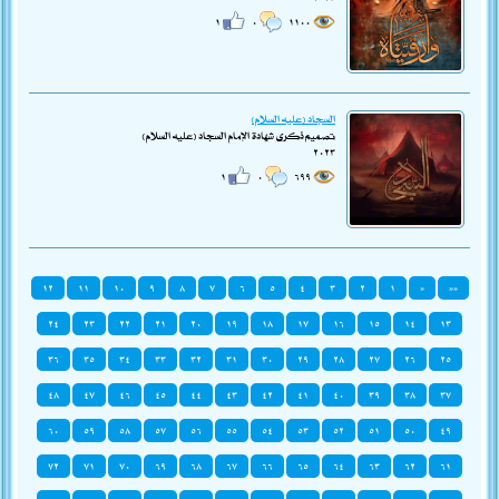
١
٠
١١٠٠
السجاد (عليه السلام)
تصميم ذكرى شهادة الإمام السجاد (عليه السلام)
٢٠٢٣
١
٠
٦٩٩
١٢
١١
١٠
٩
٨
٧
٦
٥
٤
٣
٢
١
«
««
٢٤
٢٣
٢٢
٢١
٢٠
١٩
١٨
١٧
١٦
١٥
١٤
١٣
٣٦
٣٥
٣٤
٣٣
٣٢
٣١
٣٠
٢٩
٢٨
٢٧
٢٦
٢٥
٤٨
٤٧
٤٦
٤٥
٤٤
٤٣
٤٢
٤١
٤٠
٣٩
٣٨
٣٧
٦٠
٥٩
٥٨
٥٧
٥٦
٥٥
٥٤
٥٣
٥٢
٥١
٥٠
٤٩
٧٢
٧١
٧٠
٦٩
٦٨
٦٧
٦٦
٦٥
٦٤
٦٣
٦٢
٦١