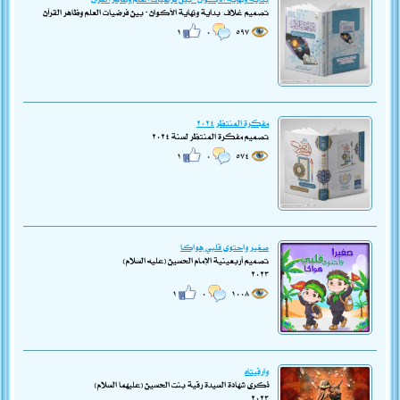
تصميم غلاف: بداية ونهاية الأكوان - بين فرضيات العلم وظاهر القرآن
١
٠
٥٩٧
مفكرة المنتظر ٢٠٢٤
تصميم مفكرة المنتظر لسنة ٢٠٢٤
١
٠
٥٧٤
صغيراً واحتوى قلبي هواكا
تصميم أربعينية الإمام الحسين (عليه السلام)
٢٠٢٣
١
٠
١٠٠٨
وارقيتاه
ذكرى شهادة السيدة رقية بنت الحسين (عليهما السلام)
٢٠٢٣