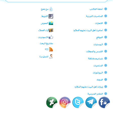
أغلفة الكتب
من نحن؟
المناسبات الدينية
الشروط
الشعارات
المعرض
أحاديث أهل البيت (عليهم السلام)
آراء العملاء
المواقع
الإعجابات
مفاتيح البحث
البوسترات
RSS
القصص والمجلات
اتصل بنا
تصاميم مختلفة
المنتديات
البروشورات
السجّاد
زيارات أهل البيت (عليهم السلام)
الدفاتر المدرسية