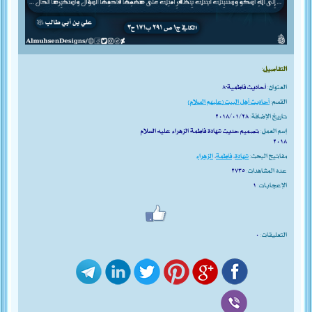
التفاصيل:
العنوان:
أحاديث فاطمية-٨
القسم:
أحاديث أهل البيت (عليهم السلام)
تاريخ الإضافة:
٢٠١٨/٠١/٢٨
إسم العمل:
تصميم حديث شهادة فاطمة الزهراء عليه السلام
٢٠١٨
مفاتيح البحث:
شهادة
،
فاطمة
،
الزهراء
عدد المشاهدات:
٢٧٣٥
الإعجابات:
١
التعليقات:
٠