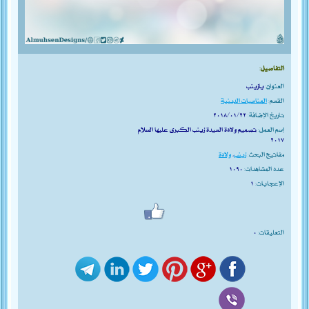
التفاصيل:
العنوان:
يازينب
القسم:
المناسبات الدينية
تاريخ الإضافة:
٢٠١٨/٠١/٢٢
إسم العمل:
تصميم ولادة السيدة زينب الكبرى عليها السلام
٢٠١٧
مفاتيح البحث:
زينب
،
ولادة
عدد المشاهدات:
١٠٩٠
الإعجابات:
١
التعليقات:
٠