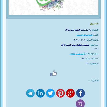
التفاصيل:
العنوان:
من كنت مولاه فهذا علي مولاه
القسم:
المناسبات الدينية
تاريخ الإضافة:
٢٠٢٦/٠٦/٠١
إسم العمل:
تصميم ذكرى عيد الغدير الأغر
٢٠٢٦
مفاتيح البحث:
الإمام علي
،
الغدير
عدد المشاهدات:
١٩٧
الإعجابات:
٣
التعليقات:
٠