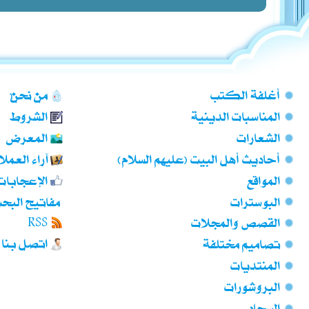
أغلفة الكتب
من نحن؟
المناسبات الدينية
الشروط
الشعارات
المعرض
أحاديث أهل البيت (عليهم السلام)
آراء العملا
المواقع
الإعجابات
البوسترات
مفاتيح البح
RSS
القصص والمجلات
اتصل بنا
تصاميم مختلفة
المنتديات
البروشورات
السجّاد