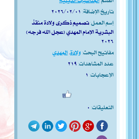
تاريخ الإضافة:
٢٠٢٦/٠٢/٠١
إسم العمل:
تصميم ذكرى ولادة منقذ
البشرية الإمام المهدي (عجّل الله فرجه)
٢٠٢٦
مفاتيح البحث:
ولادة
،
المهدي
عدد المشاهدات:
٢١٩
الإعجابات:
١
التعليقات:
٠