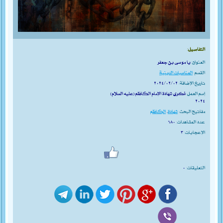
التفاصيل:
العنوان:
يا موسى بن جعفر
القسم:
المناسبات الدينية
تاريخ الإضافة:
٢٠٢٤/٠٢/٠٢
إسم العمل:
ذكرى شهادة الإمام الكاظم (عليه السلام)
٢٠٢٤
مفاتيح البحث:
شهادة
،
الكاظم
عدد المشاهدات:
٦٨٠
الإعجابات:
٣
التعليقات:
٠