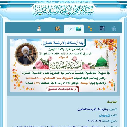
المعرض
التفاصيل:
العنوان:
وما أرسلناك إلا رحمةً للعالمين
القسم:
البوسترات
تاريخ الإضافة:
٢٠١٩/٠٣/٢٤
إسم العمل:
تصميم فلكس: ولادة الرسول الأعظم محمّد (صلى الله عليه وآله وسلم) والإمام الصادق (عليه