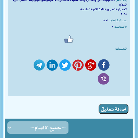
السلام)
الحسينية الحيدرية- الكاظمية المقدسة
٢٠١٨
عدد المشاهدات:
١٧٨١
الإعجابات:
١
التعليقات:
٠
إضافة تعليق