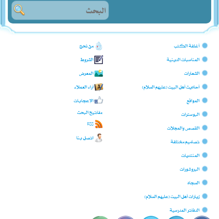
أغلفة الكتب
من نحن؟
المناسبات الدينية
الشروط
الشعارات
المعرض
أحاديث أهل البيت (عليهم السلام)
آراء العملاء
المواقع
الإعجابات
مفاتيح البحث
البوسترات
RSS
القصص والمجلات
اتصل بنا
تصاميم مختلفة
المنتديات
البروشورات
السجّاد
زيارات أهل البيت (عليهم السلام)
الدفاتر المدرسية